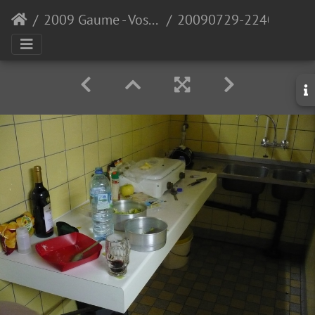
2009 Gaume - Vosges
20090729-224004-LS60