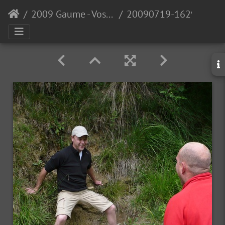
2009 Gaume - Vosges
20090719-162952-LS60